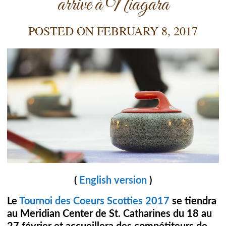
arrive à Niagara
POSTED ON
FEBRUARY 8, 2017
(
English version
)
Le
Tournoi des Coeurs Scotties 2017
se tiendra
au Meridian Center de St. Catharines du 18 au